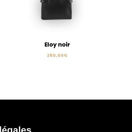
Eloy noir
260,00
€
légales