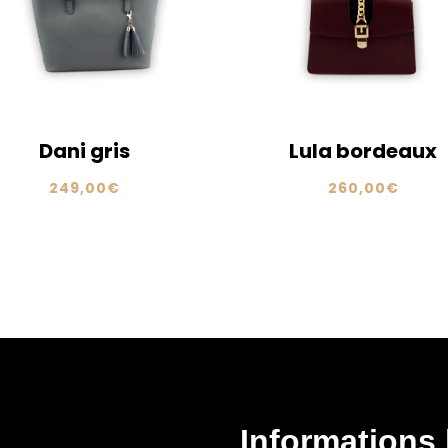
Dani gris
Lula bordeaux
249,00
€
260,00
€
Informations 