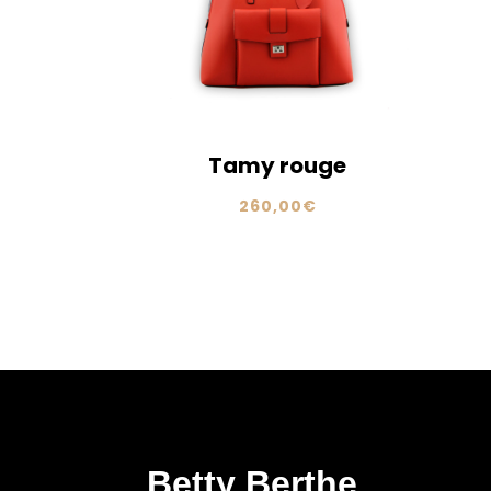
Tamy rouge
260,00
€
Betty Berthe