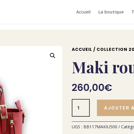
Accueil
La boutique
T
ACCUEIL
/
COLLECTION 20
Maki ro
260,00
€
quantité
AJOUTER A
de
Maki
rouge
UGS :
BB117MAKIU500
Catégo