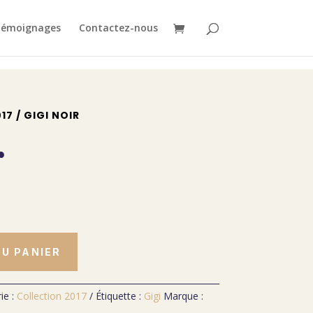
émoignages
Contactez-nous
17
/ GIGI NOIR
r
U PANIER
ie :
Collection 2017
Étiquette :
Gigi
Marque :