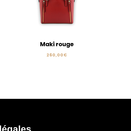
Maki rouge
260,00
€
légales