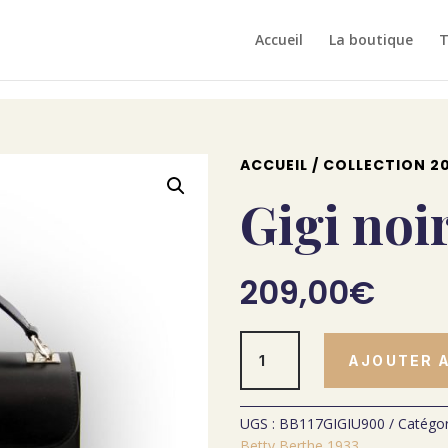
Accueil
La boutique
T
ACCUEIL
/
COLLECTION 20
Gigi noi
209,00
€
quantité
AJOUTER A
de
Gigi
noir
UGS :
BB117GIGIU900
Catégor
Betty Berthe 1933