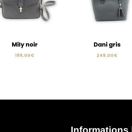
Mily noir
Dani gris
199,00
€
249,00
€
Informations 