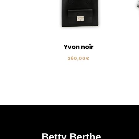
Yvon noir
260,00
€
Betty Berthe